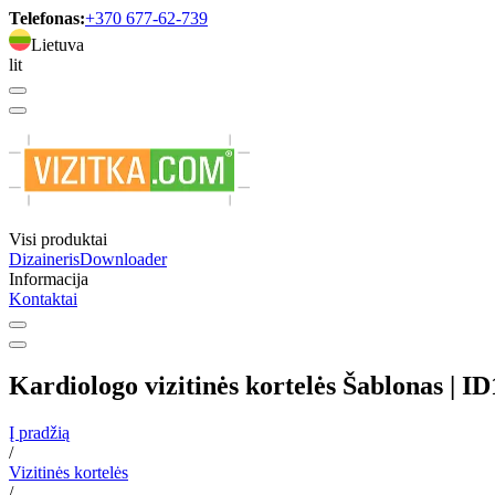
Telefonas:
+370 677-62-739
Lietuva
lit
Visi produktai
Dizaineris
Downloader
Informacija
Kontaktai
Kardiologo vizitinės kortelės Šablonas | I
Į pradžią
/
Vizitinės kortelės
/