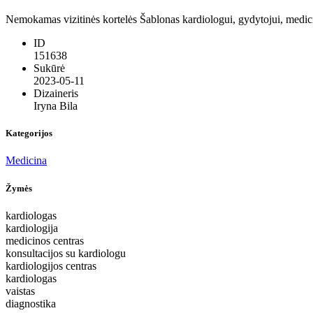
Nemokamas vizitinės kortelės Šablonas kardiologui, gydytojui, medicino
ID
151638
Sukūrė
2023-05-11
Dizaineris
Iryna Bila
Kategorijos
Medicina
Žymės
kardiologas
kardiologija
medicinos centras
konsultacijos su kardiologu
kardiologijos centras
kardiologas
vaistas
diagnostika