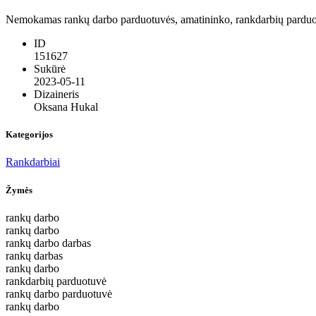
Nemokamas rankų darbo parduotuvės, amatininko, rankdarbių parduotuvė
ID
151627
Sukūrė
2023-05-11
Dizaineris
Oksana Hukal
Kategorijos
Rankdarbiai
Žymės
rankų darbo
rankų darbo
rankų darbo darbas
rankų darbas
rankų darbo
rankdarbių parduotuvė
rankų darbo parduotuvė
rankų darbo