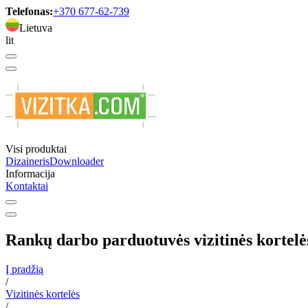
Telefonas:
+370 677-62-739
Lietuva
lit
Visi produktai
Dizaineris
Downloader
Informacija
Kontaktai
Rankų darbo parduotuvės vizitinės kortelė
Į pradžią
/
Vizitinės kortelės
/