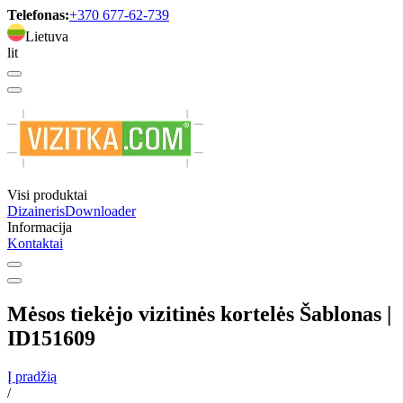
Telefonas:
+370 677-62-739
Lietuva
lit
Visi produktai
Dizaineris
Downloader
Informacija
Kontaktai
Mėsos tiekėjo vizitinės kortelės Šablonas |
ID151609
Į pradžią
/