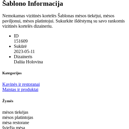
Šablono Informacija
Nemokamas vizitinės kortelės Šablonas mėsos tiekėjui, mėsos
paviljonui, mėsos platintojui. Sukurkite išdėstymą su savo rankomis
vizitinės kortelės dizaineriu.
ID
151609
Sukūrė
2023-05-11
Dizaineris
Daliia Holovina
Kategorijos
Kavinės ir restoranai
Maistas ir produktai
Žymės
mėsos tiekėjas
mėsos platintojas
mėsa restorane
šviežia mėsa