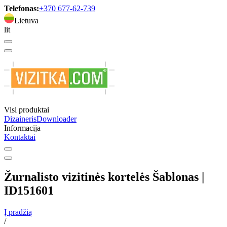
Telefonas:
+370 677-62-739
Lietuva
lit
Visi produktai
Dizaineris
Downloader
Informacija
Kontaktai
Žurnalisto vizitinės kortelės Šablonas |
ID151601
Į pradžią
/