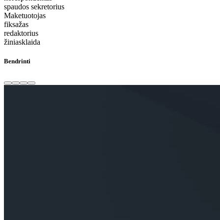
spaudos sekretorius
Maketuotojas
fiksažas
redaktorius
žiniasklaida
Bendrinti