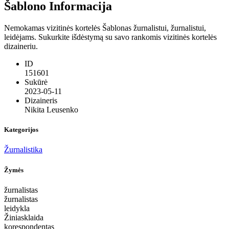
Šablono Informacija
Nemokamas vizitinės kortelės Šablonas žurnalistui, žurnalistui,
leidėjams. Sukurkite išdėstymą su savo rankomis vizitinės kortelės
dizaineriu.
ID
151601
Sukūrė
2023-05-11
Dizaineris
Nikita Leusenko
Kategorijos
Žurnalistika
Žymės
žurnalistas
žurnalistas
leidykla
Žiniasklaida
korespondentas