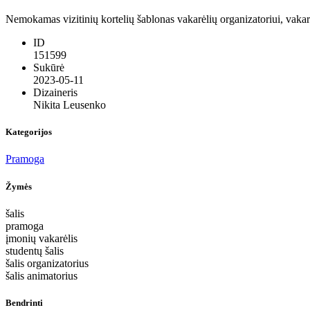
Nemokamas vizitinių kortelių šablonas vakarėlių organizatoriui, vakarė
ID
151599
Sukūrė
2023-05-11
Dizaineris
Nikita Leusenko
Kategorijos
Pramoga
Žymės
šalis
pramoga
įmonių vakarėlis
studentų šalis
šalis organizatorius
šalis animatorius
Bendrinti