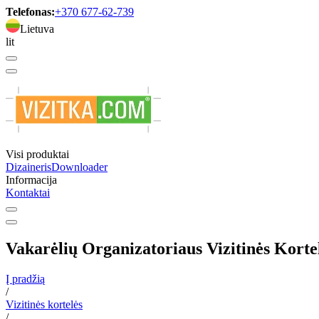
Telefonas:
+370 677-62-739
Lietuva
lit
Visi produktai
Dizaineris
Downloader
Informacija
Kontaktai
Vakarėlių Organizatoriaus Vizitinės Korte
Į pradžią
/
Vizitinės kortelės
/