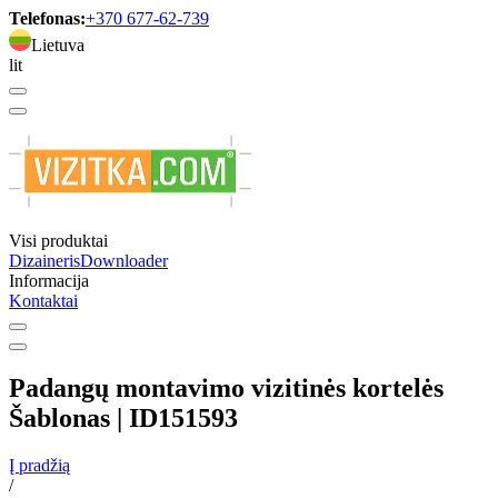
Telefonas:
+370 677-62-739
Lietuva
lit
Visi produktai
Dizaineris
Downloader
Informacija
Kontaktai
Padangų montavimo vizitinės kortelės
Šablonas | ID151593
Į pradžią
/