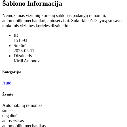
Šablono Informacija
Nemokamas vizitinių kortelių šablonas padangų remontui,
automobilių mechanikui, autoservisui. Sukurkite išdėstymą su savo
rankomis vizitinės kortelės dizaineriu.
ID
151593
Sukūrė
2023-05-11
Dizaineris
Kirill Antonov
Kategorijos
Auto
Žymės
Automobilių remontas
šimtas
degalinė
autoservisas
automobilių mechanikas