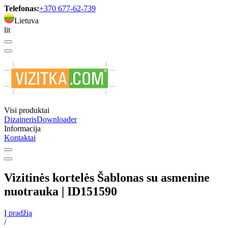
Telefonas:
+370 677-62-739
Lietuva
lit
Visi produktai
Dizaineris
Downloader
Informacija
Kontaktai
Vizitinės kortelės Šablonas su asmenine
nuotrauka | ID151590
Į pradžią
/