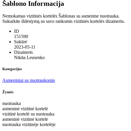
Šablono Informacija
Nemokamas vizitinės kortelės Šablonas su asmenine nuotrauka.
Sukurkite išdėstymą su savo rankomis vizitinės kortelės dizaineriu.
ID
151590
Sukūrė
2023-05-11
Dizaineris
Nikita Leusenko
Kategorijos
Asmeniniai su nuotraukomis
Žymės
nuotrauka
asmeninė vizitinė kortelė
vizitinė kortelė su nuotrauka
asmeninė vizitinė kortelė
nuotrauka vizitinėje kortelėje