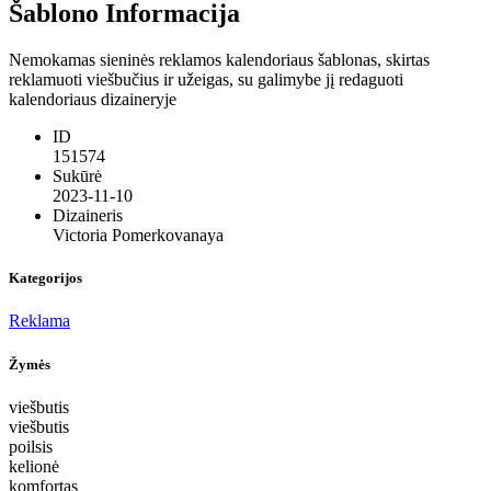
Šablono Informacija
Nemokamas sieninės reklamos kalendoriaus šablonas, skirtas
reklamuoti viešbučius ir užeigas, su galimybe jį redaguoti
kalendoriaus dizaineryje
ID
151574
Sukūrė
2023-11-10
Dizaineris
Victoria Pomerkovanaya
Kategorijos
Reklama
Žymės
viešbutis
viešbutis
poilsis
kelionė
komfortas