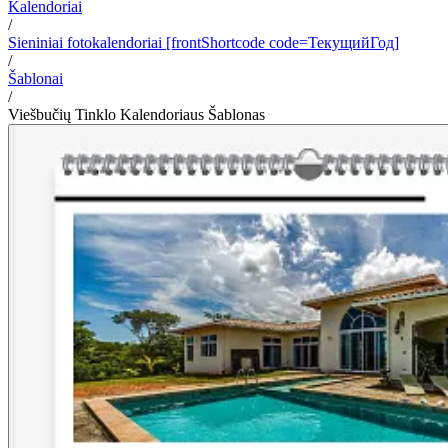
Kalendoriai
/
Sieniniai fotokalendoriai [frontShortcode code=ТекущийГод]
/
Šablonai
/
Viešbučių Tinklo Kalendoriaus Šablonas