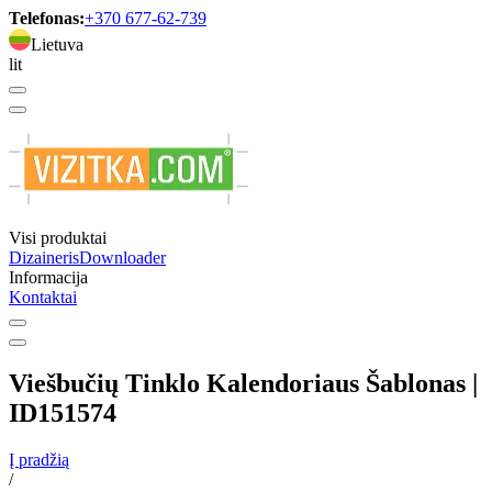
Telefonas:
+370 677-62-739
Lietuva
lit
Visi produktai
Dizaineris
Downloader
Informacija
Kontaktai
Viešbučių Tinklo Kalendoriaus Šablonas |
ID151574
Į pradžią
/