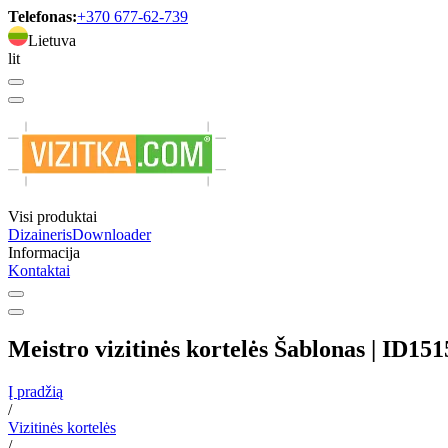
Telefonas:
+370 677-62-739
Lietuva
lit
Visi produktai
Dizaineris
Downloader
Informacija
Kontaktai
Meistro vizitinės kortelės Šablonas | ID15
Į pradžią
/
Vizitinės kortelės
/