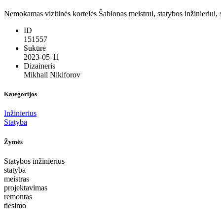
Nemokamas vizitinės kortelės Šablonas meistrui, statybos inžinieriui, 
ID
151557
Sukūrė
2023-05-11
Dizaineris
Mikhail Nikiforov
Kategorijos
Inžinierius
Statyba
Žymės
Statybos inžinierius
statyba
meistras
projektavimas
remontas
tiesimo