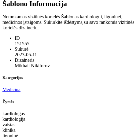
Šablono Informacija
Nemokamas vizitinės kortelės Šablonas kardiologui, ligoninei,
medicinos įstaigoms. Sukurkite išdėstymą su savo rankomis vizitinės
kortelės dizaineriu.
ID
151555
Sukūrė
2023-05-11
Dizaineris
Mikhail Nikiforov
Kategorijos
Medicina
Žymės
kardiologas
kardiologija
vaistas
klinika
ligoninė