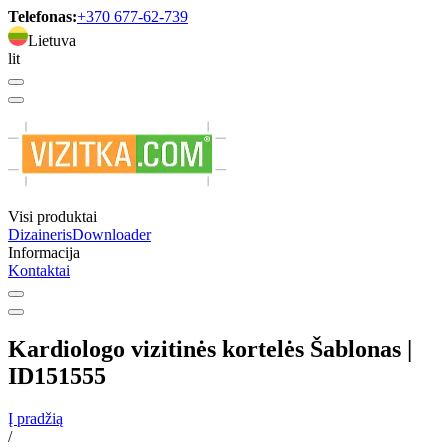
Telefonas:
+370 677-62-739
Lietuva
lit
Visi produktai
Dizaineris
Downloader
Informacija
Kontaktai
Kardiologo vizitinės kortelės Šablonas |
ID151555
Į pradžią
/