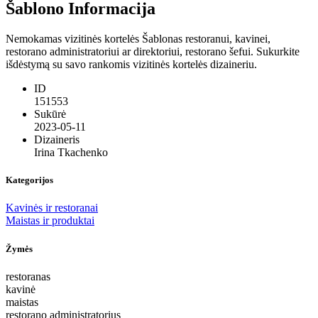
Šablono Informacija
Nemokamas vizitinės kortelės Šablonas restoranui, kavinei,
restorano administratoriui ar direktoriui, restorano šefui. Sukurkite
išdėstymą su savo rankomis vizitinės kortelės dizaineriu.
ID
151553
Sukūrė
2023-05-11
Dizaineris
Irina Tkachenko
Kategorijos
Kavinės ir restoranai
Maistas ir produktai
Žymės
restoranas
kavinė
maistas
restorano administratorius