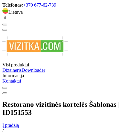
Telefonas:
+370 677-62-739
Lietuva
lit
Visi produktai
Dizaineris
Downloader
Informacija
Kontaktai
Restorano vizitinės kortelės Šablonas |
ID151553
Į pradžią
/