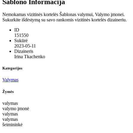
Šablono Informacija
Nemokamas vizitinės kortelės Šablonas valymui, Valymo įmonei.
Sukurkite išdėstymą su savo rankomis vizitinės kortelės dizaineriu.
ID
151550
Sukūrė
2023-05-11
Dizaineris
Irina Tkachenko
Kategorijos
Valymas
Žymės
valymas
valymo įmonė
valymas
valymas
šeimininkė