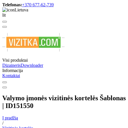
Telefonas:
+370 677-62-739
Lietuva
lit
Visi produktai
Dizaineris
Downloader
Informacija
Kontaktai
Valymo įmonės vizitinės kortelės Šablonas
| ID151550
Į pradžią
/