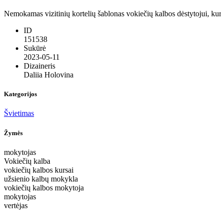
Nemokamas vizitinių kortelių šablonas vokiečių kalbos dėstytojui, kur
ID
151538
Sukūrė
2023-05-11
Dizaineris
Daliia Holovina
Kategorijos
Švietimas
Žymės
mokytojas
Vokiečių kalba
vokiečių kalbos kursai
užsienio kalbų mokykla
vokiečių kalbos mokytoja
mokytojas
vertėjas