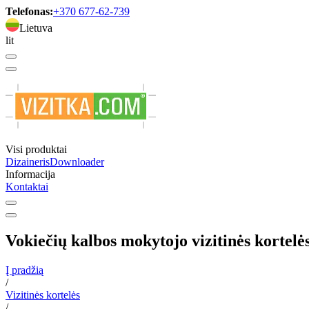
Telefonas:
+370 677-62-739
Lietuva
lit
Visi produktai
Dizaineris
Downloader
Informacija
Kontaktai
Vokiečių kalbos mokytojo vizitinės kortelė
Į pradžią
/
Vizitinės kortelės
/