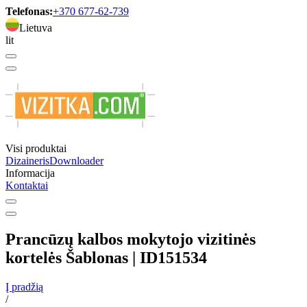
Telefonas:
+370 677-62-739
Lietuva
lit
Visi produktai
Dizaineris
Downloader
Informacija
Kontaktai
Prancūzų kalbos mokytojo vizitinės
kortelės Šablonas | ID151534
Į pradžią
/