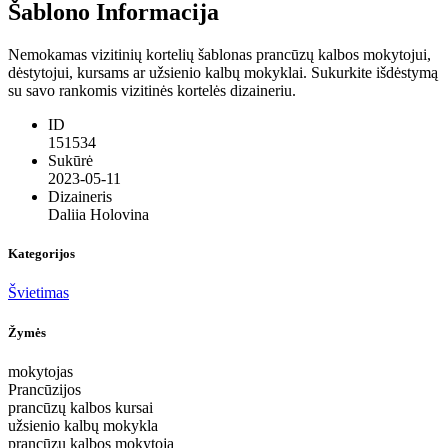
Šablono Informacija
Nemokamas vizitinių kortelių šablonas prancūzų kalbos mokytojui,
dėstytojui, kursams ar užsienio kalbų mokyklai. Sukurkite išdėstymą
su savo rankomis vizitinės kortelės dizaineriu.
ID
151534
Sukūrė
2023-05-11
Dizaineris
Daliia Holovina
Kategorijos
Švietimas
Žymės
mokytojas
Prancūzijos
prancūzų kalbos kursai
užsienio kalbų mokykla
prancūzų kalbos mokytoja