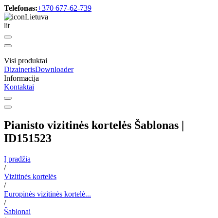
Telefonas:
+370 677-62-739
Lietuva
lit
Visi produktai
Dizaineris
Downloader
Informacija
Kontaktai
Pianisto vizitinės kortelės Šablonas |
ID151523
Į pradžią
/
Vizitinės kortelės
/
Europinės vizitinės kortelė...
/
Šablonai