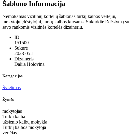
Šablono Informacija
Nemokamas vizitinių kortelių šablonas turkų kalbos vertėjui,
mokytojui,dėstytojui, turkų kalbos kursams. Sukurkite išdėstymą su
savo rankomis vizitinės kortelės dizaineriu.
ID
151500
Sukūrė
2023-05-11
Dizaineris
Daliia Holovina
Kategorijos
Švietimas
Žymės
mokytojas
Turkų kalba
užsienio kalbų mokykla
Turkų kalbos mokytoja
vertėjas