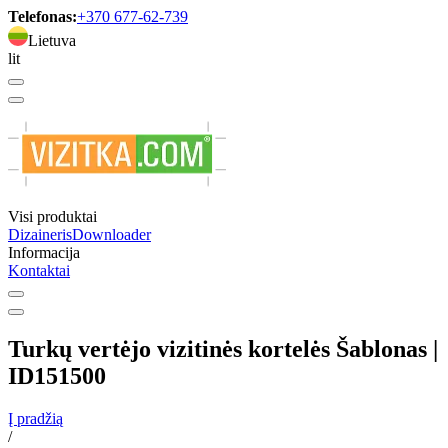
Telefonas:
+370 677-62-739
Lietuva
lit
Visi produktai
Dizaineris
Downloader
Informacija
Kontaktai
Turkų vertėjo vizitinės kortelės Šablonas |
ID151500
Į pradžią
/