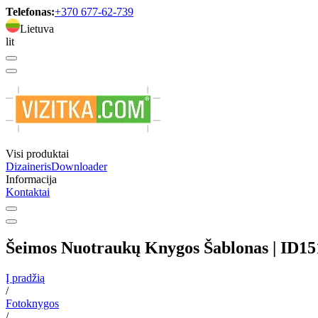
Telefonas:
+370 677-62-739
Lietuva
lit
Visi produktai
Dizaineris
Downloader
Informacija
Kontaktai
Šeimos Nuotraukų Knygos Šablonas | ID15
Į pradžią
/
Fotoknygos
/