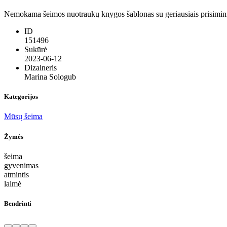
Nemokama šeimos nuotraukų knygos šablonas su geriausiais prisiminim
ID
151496
Sukūrė
2023-06-12
Dizaineris
Marina Sologub
Kategorijos
Mūsų šeima
Žymės
šeima
gyvenimas
atmintis
laimė
Bendrinti