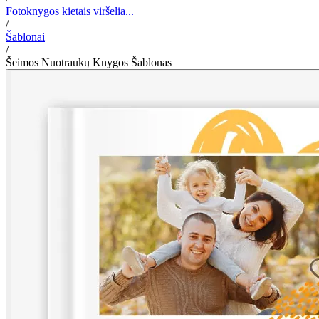
Fotoknygos kietais viršelia...
/
Šablonai
/
Šeimos Nuotraukų Knygos Šablonas