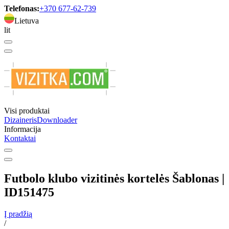
Telefonas:
+370 677-62-739
Lietuva
lit
Visi produktai
Dizaineris
Downloader
Informacija
Kontaktai
Futbolo klubo vizitinės kortelės Šablonas |
ID151475
Į pradžią
/