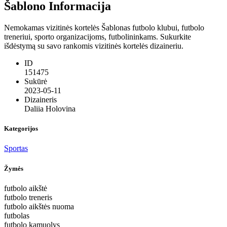
Šablono Informacija
Nemokamas vizitinės kortelės Šablonas futbolo klubui, futbolo
treneriui, sporto organizacijoms, futbolininkams. Sukurkite
išdėstymą su savo rankomis vizitinės kortelės dizaineriu.
ID
151475
Sukūrė
2023-05-11
Dizaineris
Daliia Holovina
Kategorijos
Sportas
Žymės
futbolo aikštė
futbolo treneris
futbolo aikštės nuoma
futbolas
futbolo kamuolys