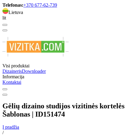
Telefonas:
+370 677-62-739
Lietuva
lit
Visi produktai
Dizaineris
Downloader
Informacija
Kontaktai
Gėlių dizaino studijos vizitinės kortelės
Šablonas | ID151474
Į pradžią
/