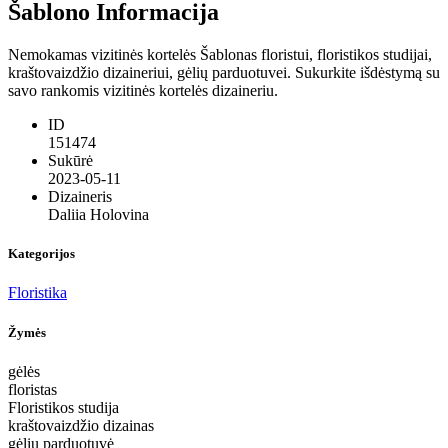
Šablono Informacija
Nemokamas vizitinės kortelės Šablonas floristui, floristikos studijai,
kraštovaizdžio dizaineriui, gėlių parduotuvei. Sukurkite išdėstymą su
savo rankomis vizitinės kortelės dizaineriu.
ID
151474
Sukūrė
2023-05-11
Dizaineris
Daliia Holovina
Kategorijos
Floristika
Žymės
gėlės
floristas
Floristikos studija
kraštovaizdžio dizainas
gėlių parduotuvė