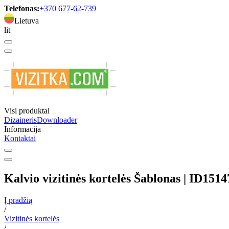
Telefonas:
+370 677-62-739
Lietuva
lit
Visi produktai
Dizaineris
Downloader
Informacija
Kontaktai
Kalvio vizitinės kortelės Šablonas | ID1514
Į pradžią
/
Vizitinės kortelės
/