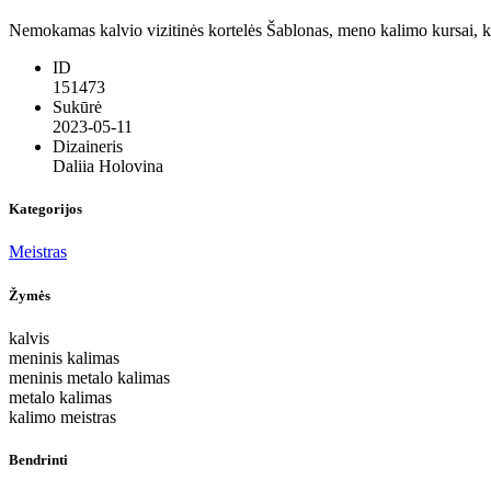
Nemokamas kalvio vizitinės kortelės Šablonas, meno kalimo kursai, ka
ID
151473
Sukūrė
2023-05-11
Dizaineris
Daliia Holovina
Kategorijos
Meistras
Žymės
kalvis
meninis kalimas
meninis metalo kalimas
metalo kalimas
kalimo meistras
Bendrinti