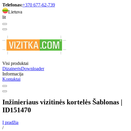
Telefonas:
+370 677-62-739
Lietuva
lit
Visi produktai
Dizaineris
Downloader
Informacija
Kontaktai
Inžinieriaus vizitinės kortelės Šablonas |
ID151470
Į pradžią
/