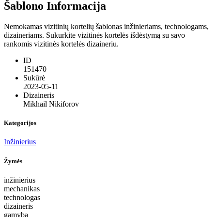
Šablono Informacija
Nemokamas vizitinių kortelių šablonas inžinieriams, technologams,
dizaineriams. Sukurkite vizitinės kortelės išdėstymą su savo
rankomis vizitinės kortelės dizaineriu.
ID
151470
Sukūrė
2023-05-11
Dizaineris
Mikhail Nikiforov
Kategorijos
Inžinierius
Žymės
inžinierius
mechanikas
technologas
dizaineris
gamyba