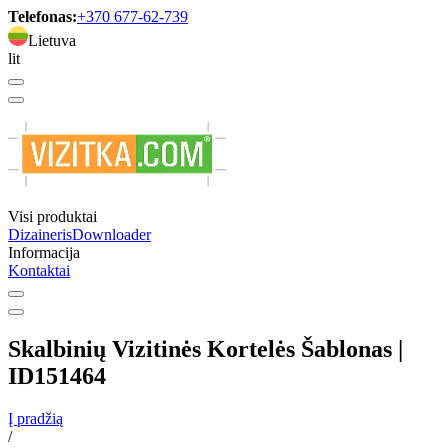
Telefonas:
+370 677-62-739
Lietuva
lit
Visi produktai
Dizaineris
Downloader
Informacija
Kontaktai
Skalbinių Vizitinės Kortelės Šablonas |
ID151464
Į pradžią
/