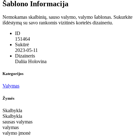
Šablono Informacija
Nemokamas skalbinių, sauso valymo, valymo šablonas. Sukurkite
išdėstymą su savo rankomis vizitinės kortelės dizaineriu.
ID
151464
Sukūrė
2023-05-11
Dizaineris
Daliia Holovina
Kategorijos
Valymas
Žymės
Skalbykla
Skalbykla
sausas valymas
valymas
valymo įmonė