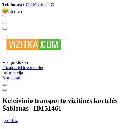
Telefonas:
+370 677-62-739
Lietuva
lit
Visi produktai
Dizaineris
Downloader
Informacija
Kontaktai
Keleivinio transporto vizitinės kortelės
Šablonas | ID151461
Į pradžią
/