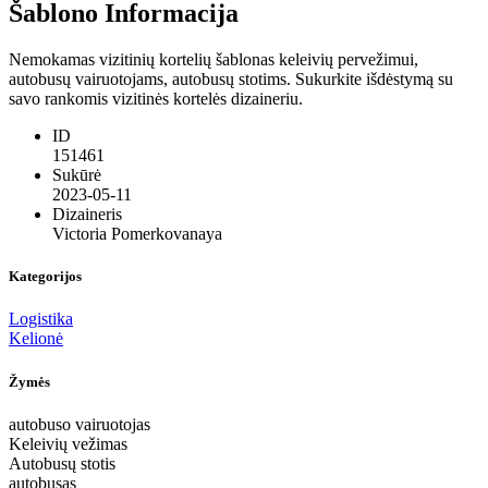
Šablono Informacija
Nemokamas vizitinių kortelių šablonas keleivių pervežimui,
autobusų vairuotojams, autobusų stotims. Sukurkite išdėstymą su
savo rankomis vizitinės kortelės dizaineriu.
ID
151461
Sukūrė
2023-05-11
Dizaineris
Victoria Pomerkovanaya
Kategorijos
Logistika
Kelionė
Žymės
autobuso vairuotojas
Keleivių vežimas
Autobusų stotis
autobusas