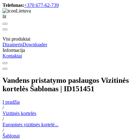
Telefonas:
+370 677-62-739
Lietuva
lit
Visi produktai
Dizaineris
Downloader
Informacija
Kontaktai
Vandens pristatymo paslaugos Vizitinės
kortelės Šablonas | ID151451
Į pradžią
/
Vizitinės kortelės
/
Europinės vizitinės kortelė...
/
Šablonai