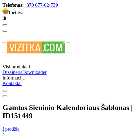
Telefonas:
+370 677-62-739
Lietuva
lit
Visi produktai
Dizaineris
Downloader
Informacija
Kontaktai
Gamtos Sieninio Kalendoriaus Šablonas |
ID151449
Į pradžią
/