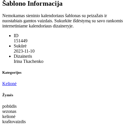
Šablono Informacija
Nemokamas sieninio kalendoriaus šablonas su peizažais ir
nuostabiais gamtos vaizdais. Sukurkite išdėstymą su savo rankomis
internetiniame kalendoriaus dizaineryje.
ID
151449
Sukūrė
2023-11-10
Dizaineris
Irina Tkachenko
Kategorijos
Kelionė
Žymės
pobūdis
sezonas
kelionė
kraštovaizdis