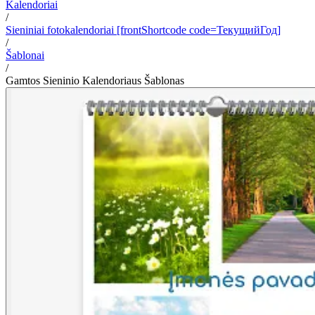
Kalendoriai
/
Sieniniai fotokalendoriai [frontShortcode code=ТекущийГод]
/
Šablonai
/
Gamtos Sieninio Kalendoriaus Šablonas