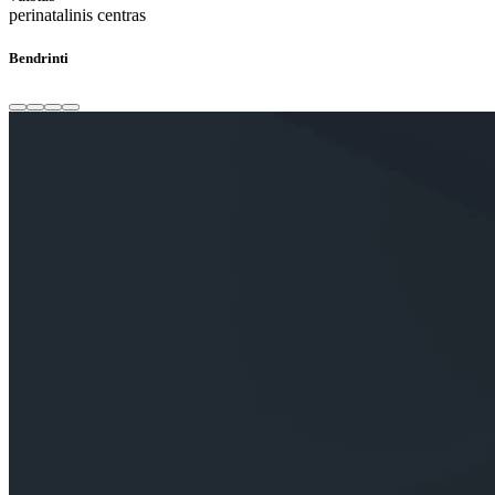
perinatalinis centras
Bendrinti