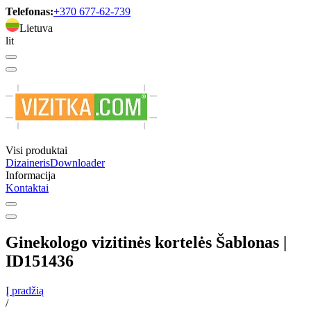
Telefonas:
+370 677-62-739
Lietuva
lit
Visi produktai
Dizaineris
Downloader
Informacija
Kontaktai
Ginekologo vizitinės kortelės Šablonas |
ID151436
Į pradžią
/