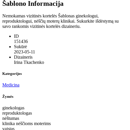
Šablono Informacija
Nemokamas vizitinės kortelės Šablonas ginekologui,
reproduktologui, nėščių moterų klinikai. Sukurkite išdėstymą su
savo rankomis vizitinės kortelės dizaineriu.
ID
151436
Sukūrė
2023-05-11
Dizaineris
Irina Tkachenko
Kategorijos
Medicina
Žymės
ginekologas
reproduktologas
nėštumas
klinika nėščioms moterims
vaistas