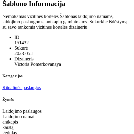
Šablono Informacija
Nemokamas vizitinės kortelės Šablonas laidojimo namams,
laidojimo paslaugoms, antkapių gamintojams. Sukurkite išdėstymą
su savo rankomis vizitinės kortelės dizaineriu.
ID
151432
Sukūrė
2023-05-11
Dizaineris
Victoria Pomerkovanaya
Kategorijos
Ritualinės paslaugos
Žymės
Laidojimo paslaugos
Laidojimo namai
antkapis
karstą
gedulas