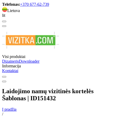
Telefonas:
+370 677-62-739
Lietuva
lit
Visi produktai
Dizaineris
Downloader
Informacija
Kontaktai
Laidojimo namų vizitinės kortelės
Šablonas | ID151432
Į pradžią
/