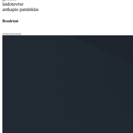
laidotuvėse
antkapio paminklas
Bendrinti