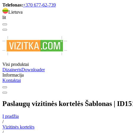
Telefonas:
+370 677-62-739
Lietuva
lit
Visi produktai
Dizaineris
Downloader
Informacija
Kontaktai
Paslaugų vizitinės kortelės Šablonas | ID1
Į pradžią
/
Vizitinės kortelės
/