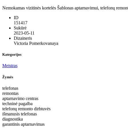
Nemokamas vizitinės kortelės Šablonas aptarnavimui, telefonų remontui
ID
151417
Sukūrė
2023-05-11
Dizaineris
Victoria Pomerkovanaya
Kategorijos
Meistras
Žymės
telefonas
remontas
aptarnavimo centras
techninė pagalba
telefonų remonto dirbtuvės
išmanusis telefonas
diagnostika
garantinis aptarnavimas