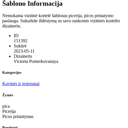
Šablono Informacija
Nemokama vizitinė kortelė šablonas picerija, picos pristatymo
paslauga. Sukurkite išdėstymą su savo rankomis vizitinės kortelės
dizaineriu.
ID
151392
Sukūrė
2023-05-11
Dizaineris
Victoria Pomerkovanaya
Kategorijos
Kavinės ir restoranai
Žymės
pica
Picerija
Picos pristatymas
Bendrinti