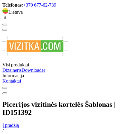
Telefonas:
+370 677-62-739
Lietuva
lit
Visi produktai
Dizaineris
Downloader
Informacija
Kontaktai
Picerijos vizitinės kortelės Šablonas |
ID151392
Į pradžią
/