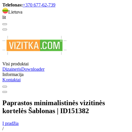
Telefonas:
+370 677-62-739
Lietuva
lit
Visi produktai
Dizaineris
Downloader
Informacija
Kontaktai
Paprastos minimalistinės vizitinės
kortelės Šablonas | ID151382
Į pradžią
/