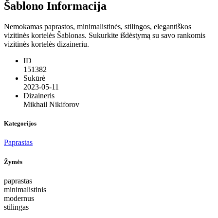
Šablono Informacija
Nemokamas paprastos, minimalistinės, stilingos, elegantiškos
vizitinės kortelės Šablonas. Sukurkite išdėstymą su savo rankomis
vizitinės kortelės dizaineriu.
ID
151382
Sukūrė
2023-05-11
Dizaineris
Mikhail Nikiforov
Kategorijos
Paprastas
Žymės
paprastas
minimalistinis
modernus
stilingas