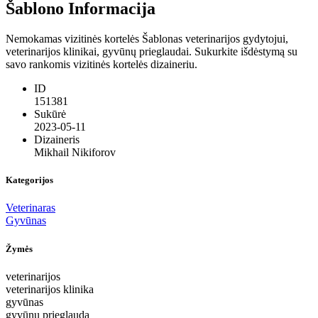
Šablono Informacija
Nemokamas vizitinės kortelės Šablonas veterinarijos gydytojui,
veterinarijos klinikai, gyvūnų prieglaudai. Sukurkite išdėstymą su
savo rankomis vizitinės kortelės dizaineriu.
ID
151381
Sukūrė
2023-05-11
Dizaineris
Mikhail Nikiforov
Kategorijos
Veterinaras
Gyvūnas
Žymės
veterinarijos
veterinarijos klinika
gyvūnas
gyvūnų prieglauda