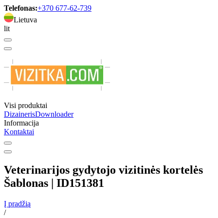
Telefonas:
+370 677-62-739
Lietuva
lit
Visi produktai
Dizaineris
Downloader
Informacija
Kontaktai
Veterinarijos gydytojo vizitinės kortelės
Šablonas | ID151381
Į pradžią
/