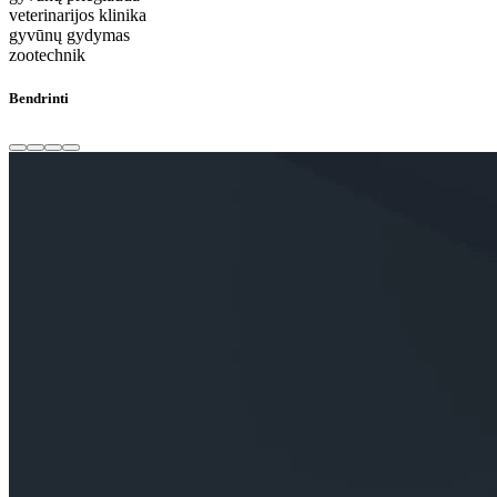
veterinarijos klinika
gyvūnų gydymas
zootechnik
Bendrinti