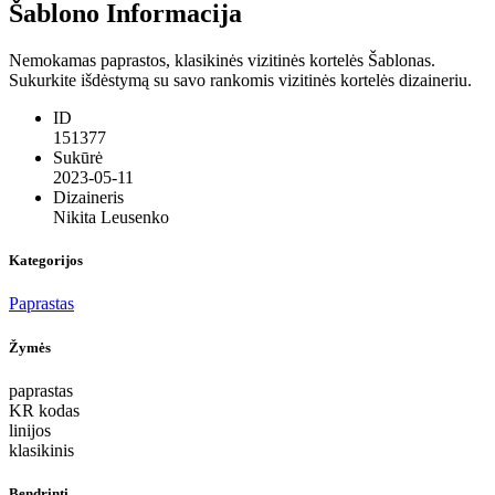
Šablono Informacija
Nemokamas paprastos, klasikinės vizitinės kortelės Šablonas.
Sukurkite išdėstymą su savo rankomis vizitinės kortelės dizaineriu.
ID
151377
Sukūrė
2023-05-11
Dizaineris
Nikita Leusenko
Kategorijos
Paprastas
Žymės
paprastas
KR kodas
linijos
klasikinis
Bendrinti