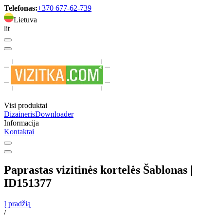
Telefonas:
+370 677-62-739
Lietuva
lit
Visi produktai
Dizaineris
Downloader
Informacija
Kontaktai
Paprastas vizitinės kortelės Šablonas |
ID151377
Į pradžią
/