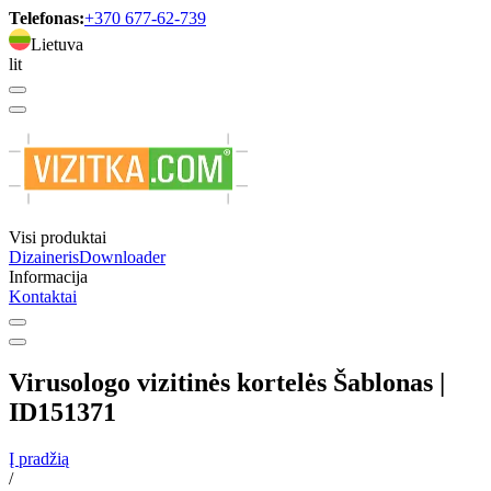
Telefonas:
+370 677-62-739
Lietuva
lit
Visi produktai
Dizaineris
Downloader
Informacija
Kontaktai
Virusologo vizitinės kortelės Šablonas |
ID151371
Į pradžią
/