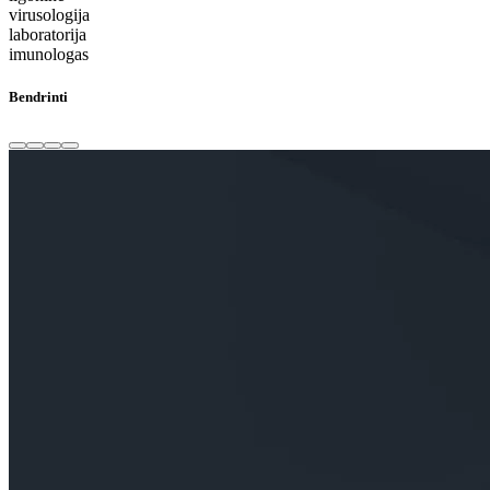
virusologija
laboratorija
imunologas
Bendrinti