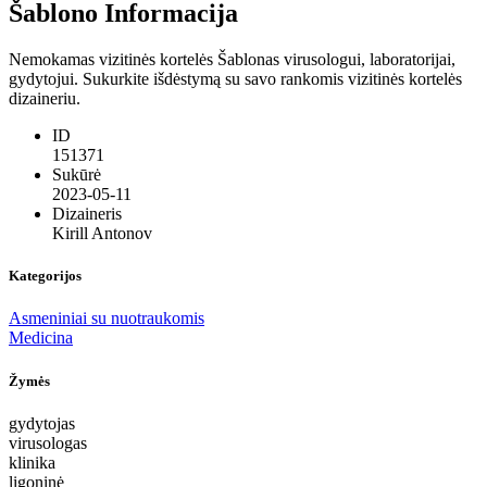
Šablono Informacija
Nemokamas vizitinės kortelės Šablonas virusologui, laboratorijai,
gydytojui. Sukurkite išdėstymą su savo rankomis vizitinės kortelės
dizaineriu.
ID
151371
Sukūrė
2023-05-11
Dizaineris
Kirill Antonov
Kategorijos
Asmeniniai su nuotraukomis
Medicina
Žymės
gydytojas
virusologas
klinika
ligoninė