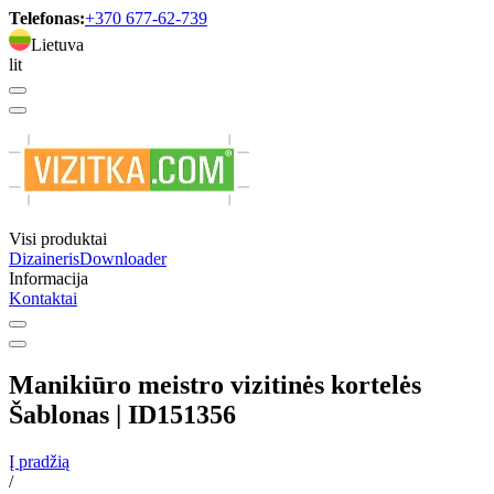
Telefonas:
+370 677-62-739
Lietuva
lit
Visi produktai
Dizaineris
Downloader
Informacija
Kontaktai
Manikiūro meistro vizitinės kortelės
Šablonas | ID151356
Į pradžią
/