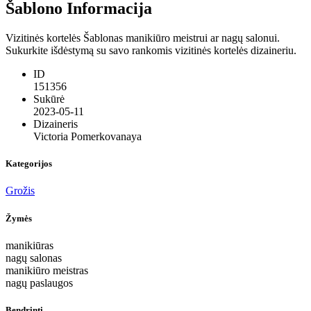
Šablono Informacija
Vizitinės kortelės Šablonas manikiūro meistrui ar nagų salonui.
Sukurkite išdėstymą su savo rankomis vizitinės kortelės dizaineriu.
ID
151356
Sukūrė
2023-05-11
Dizaineris
Victoria Pomerkovanaya
Kategorijos
Grožis
Žymės
manikiūras
nagų salonas
manikiūro meistras
nagų paslaugos
Bendrinti