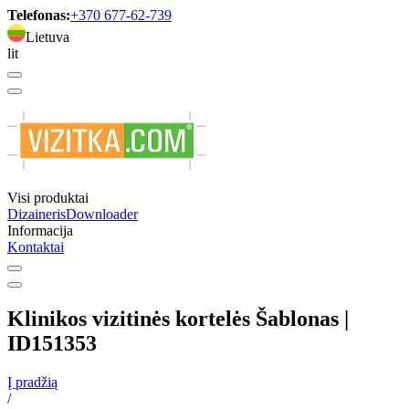
Telefonas:
+370 677-62-739
Lietuva
lit
Visi produktai
Dizaineris
Downloader
Informacija
Kontaktai
Klinikos vizitinės kortelės Šablonas |
ID151353
Į pradžią
/