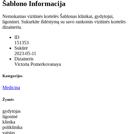
Šablono Informacija
Nemokamas vizitinės kortelės Šablonas klinikai, gydytojui,
ligoninei. Sukurkite išdėstymą su savo rankomis vizitinės kortelės
dizaineriu.
ID
151353
Sukūrė
2023-05-11
Dizaineris
Victoria Pomerkovanaya
Kategorijos
Medicina
Žymės
gydytojas
ligoninė
klinika
poliklinika
vaistas