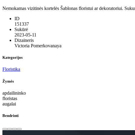
Nemokamas vizitinės kortelės Šablonas floristui ar dekoratoriui. Sukur
ID
151337
Sukūrė
2023-05-11
Dizaineris
Victoria Pomerkovanaya
Kategorijos
Floristika
Žymės
apdailininko
floristas
augalai
Bendrinti