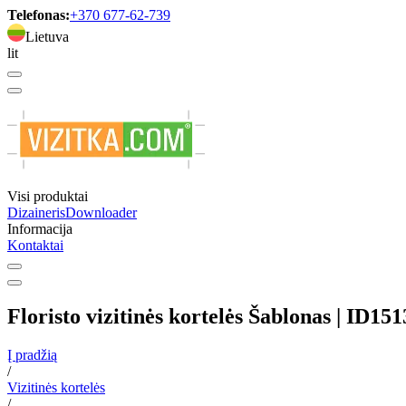
Telefonas:
+370 677-62-739
Lietuva
lit
Visi produktai
Dizaineris
Downloader
Informacija
Kontaktai
Floristo vizitinės kortelės Šablonas | ID15
Į pradžią
/
Vizitinės kortelės
/