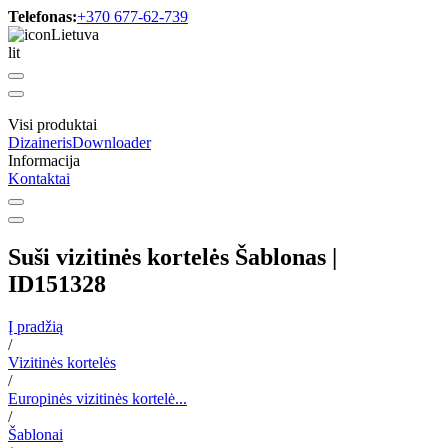
Telefonas:
+370 677-62-739
Lietuva
lit
Visi produktai
Dizaineris
Downloader
Informacija
Kontaktai
Suši vizitinės kortelės Šablonas |
ID151328
Į pradžią
/
Vizitinės kortelės
/
Europinės vizitinės kortelė...
/
Šablonai