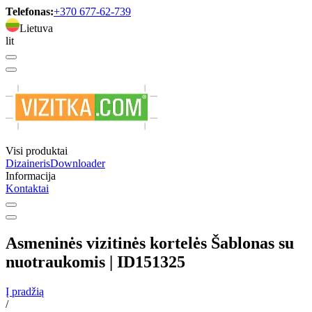
Telefonas:
+370 677-62-739
Lietuva
lit
Visi produktai
Dizaineris
Downloader
Informacija
Kontaktai
Asmeninės vizitinės kortelės Šablonas su
nuotraukomis | ID151325
Į pradžią
/