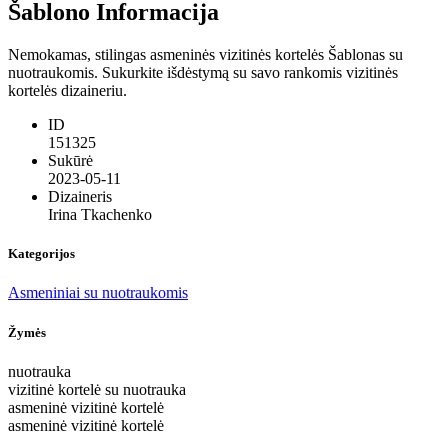
Šablono Informacija
Nemokamas, stilingas asmeninės vizitinės kortelės Šablonas su
nuotraukomis. Sukurkite išdėstymą su savo rankomis vizitinės
kortelės dizaineriu.
ID
151325
Sukūrė
2023-05-11
Dizaineris
Irina Tkachenko
Kategorijos
Asmeniniai su nuotraukomis
Žymės
nuotrauka
vizitinė kortelė su nuotrauka
asmeninė vizitinė kortelė
asmeninė vizitinė kortelė