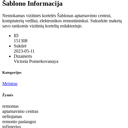
Šablono Informacija
Nemokamas vizitinės kortelės Šablonas aptarnavimo centrui,
kompiuterių vedliui, elektronikos remontininkui. Sukurkite maketą
savo rankomis vizitinių kortelių redaktoriuje.
ID
151308
Sukūrė
2023-05-11
Dizaineris
Victoria Pomerkovanaya
Kategorijos
Meistras
Žymės
remontas
aptarnavimo centras
nešiojamas
remonto paslaugos
inžinierius