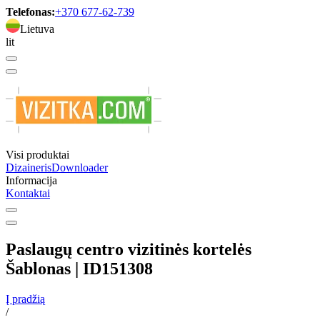
Telefonas:
+370 677-62-739
Lietuva
lit
Visi produktai
Dizaineris
Downloader
Informacija
Kontaktai
Paslaugų centro vizitinės kortelės
Šablonas | ID151308
Į pradžią
/