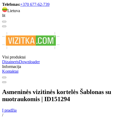
Telefonas:
+370 677-62-739
Lietuva
lit
Visi produktai
Dizaineris
Downloader
Informacija
Kontaktai
Asmeninės vizitinės kortelės Šablonas su
nuotraukomis | ID151294
Į pradžią
/