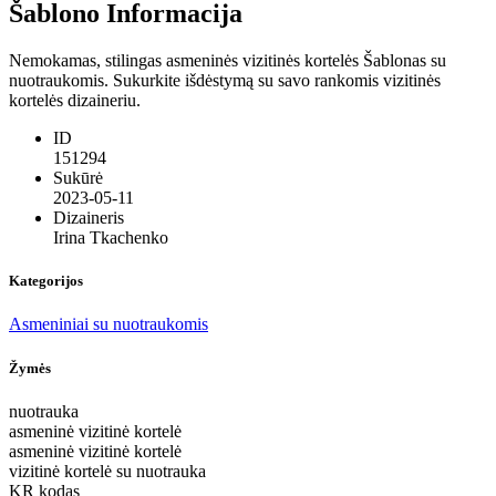
Šablono Informacija
Nemokamas, stilingas asmeninės vizitinės kortelės Šablonas su
nuotraukomis. Sukurkite išdėstymą su savo rankomis vizitinės
kortelės dizaineriu.
ID
151294
Sukūrė
2023-05-11
Dizaineris
Irina Tkachenko
Kategorijos
Asmeniniai su nuotraukomis
Žymės
nuotrauka
asmeninė vizitinė kortelė
asmeninė vizitinė kortelė
vizitinė kortelė su nuotrauka
KR kodas