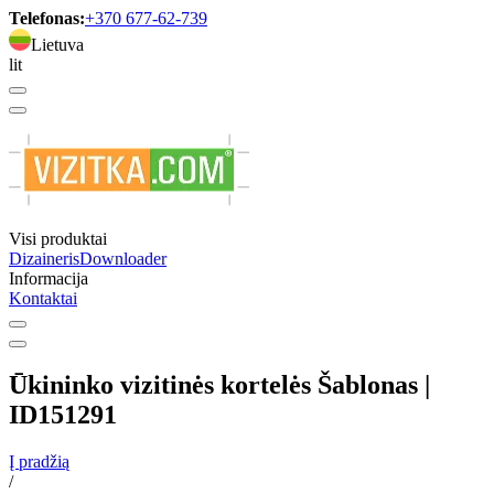
Telefonas:
+370 677-62-739
Lietuva
lit
Visi produktai
Dizaineris
Downloader
Informacija
Kontaktai
Ūkininko vizitinės kortelės Šablonas |
ID151291
Į pradžią
/