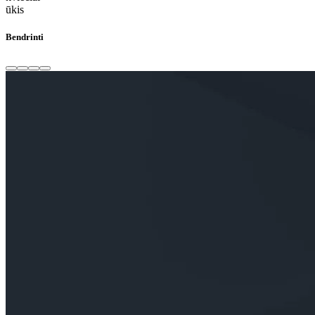
ūkis
Bendrinti