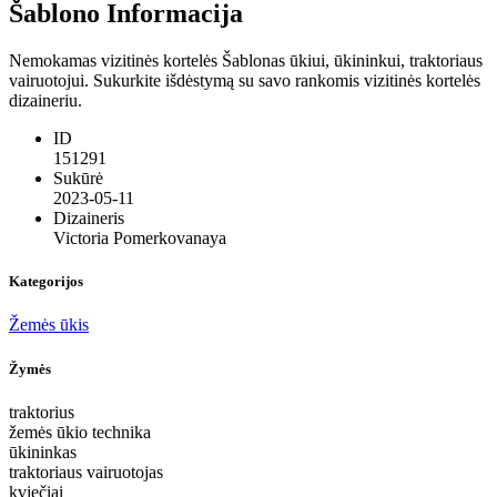
Šablono Informacija
Nemokamas vizitinės kortelės Šablonas ūkiui, ūkininkui, traktoriaus
vairuotojui. Sukurkite išdėstymą su savo rankomis vizitinės kortelės
dizaineriu.
ID
151291
Sukūrė
2023-05-11
Dizaineris
Victoria Pomerkovanaya
Kategorijos
Žemės ūkis
Žymės
traktorius
žemės ūkio technika
ūkininkas
traktoriaus vairuotojas
kviečiai