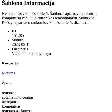
Šablono Informacija
Nemokamas vizitinės kortelės Šablonas aptarnavimo centrui,
kompiuterių vedliui, elektronikos remontininkui. Sukurkite
išdėstymą su savo rankomis vizitinės kortelės dizaineriu.
ID
151285
Sukūrė
2023-05-11
Dizaineris
Victoria Pomerkovanaya
Kategorijos
Meistras
Žymės
remontas
aptarnavimo centras
nešiojamas
kompiuteris
remonto paslaugos