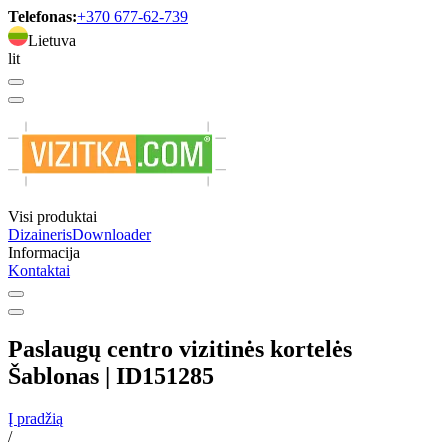
Telefonas:
+370 677-62-739
Lietuva
lit
Visi produktai
Dizaineris
Downloader
Informacija
Kontaktai
Paslaugų centro vizitinės kortelės
Šablonas | ID151285
Į pradžią
/