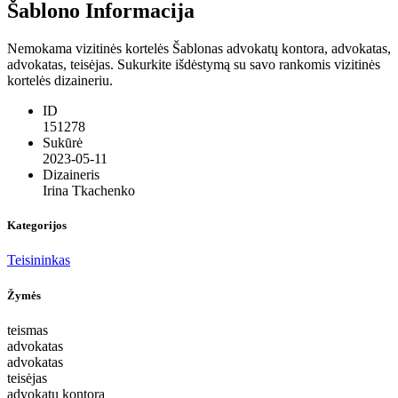
Šablono Informacija
Nemokama vizitinės kortelės Šablonas advokatų kontora, advokatas,
advokatas, teisėjas. Sukurkite išdėstymą su savo rankomis vizitinės
kortelės dizaineriu.
ID
151278
Sukūrė
2023-05-11
Dizaineris
Irina Tkachenko
Kategorijos
Teisininkas
Žymės
teismas
advokatas
advokatas
teisėjas
advokatų kontora