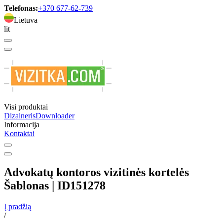
Telefonas:
+370 677-62-739
Lietuva
lit
Visi produktai
Dizaineris
Downloader
Informacija
Kontaktai
Advokatų kontoros vizitinės kortelės
Šablonas | ID151278
Į pradžią
/