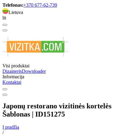
Telefonas:
+370 677-62-739
Lietuva
lit
Visi produktai
Dizaineris
Downloader
Informacija
Kontaktai
Japonų restorano vizitinės kortelės
Šablonas | ID151275
Į pradžią
/