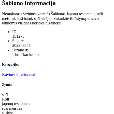
Šablono Informacija
Nemokamas vizitinės kortelės Šablonas Japonų restoranui, suši
meistrui, suši barui, suši virėjui. Sukurkite išdėstymą su savo
rankomis vizitinės kortelės dizaineriu.
ID
151275
Sukūrė
2023-05-11
Dizaineris
Irina Tkachenko
Kategorijos
Kavinės ir restoranai
Žymės
suši
Roll
japonų restoranas
suši meistras
sushist