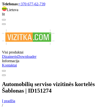
Telefonas:
+370 677-62-739
Lietuva
lit
Visi produktai
Dizaineris
Downloader
Informacija
Kontaktai
Automobilių serviso vizitinės kortelės
Šablonas | ID151274
Į pradžią
/