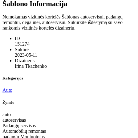
Šablono Informacija
Nemokamas vizitinės kortelės Šablonas autoservisui, padangų
remontui, degalinei, autoservisui. Sukurkite išdėstymą su savo
rankomis vizitinės kortelės dizaineriu.
ID
151274
Sukūrė
2023-05-11
Dizaineris
Irina Tkachenko
Kategorijos
Auto
Žymės
auto
autoservisas
Padangų servisas
Automobilių remontas
padangų Montuotojas