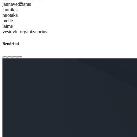
jaunavedžiams
jaunikis
nuotaka
meilė
laimė
vestuvių organizatorius
Bendrinti