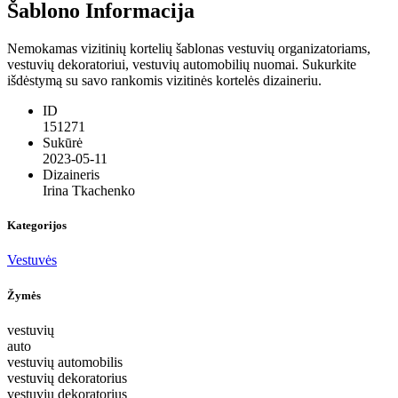
Šablono Informacija
Nemokamas vizitinių kortelių šablonas vestuvių organizatoriams,
vestuvių dekoratoriui, vestuvių automobilių nuomai. Sukurkite
išdėstymą su savo rankomis vizitinės kortelės dizaineriu.
ID
151271
Sukūrė
2023-05-11
Dizaineris
Irina Tkachenko
Kategorijos
Vestuvės
Žymės
vestuvių
auto
vestuvių automobilis
vestuvių dekoratorius
vestuvių dekoratorius