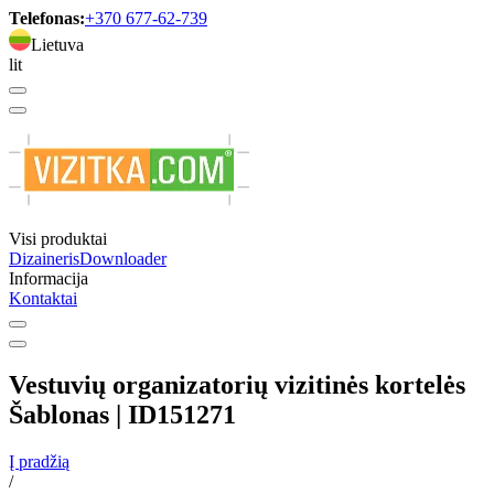
Telefonas:
+370 677-62-739
Lietuva
lit
Visi produktai
Dizaineris
Downloader
Informacija
Kontaktai
Vestuvių organizatorių vizitinės kortelės
Šablonas | ID151271
Į pradžią
/