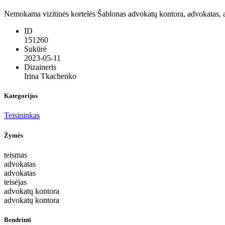
Nemokama vizitinės kortelės Šablonas advokatų kontora, advokatas, adv
ID
151260
Sukūrė
2023-05-11
Dizaineris
Irina Tkachenko
Kategorijos
Teisininkas
Žymės
teismas
advokatas
advokatas
teisėjas
advokatų kontora
advokatų kontora
Bendrinti