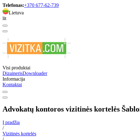
Telefonas:
+370 677-62-739
Lietuva
lit
Visi produktai
Dizaineris
Downloader
Informacija
Kontaktai
Advokatų kontoros vizitinės kortelės Šabl
Į pradžią
/
Vizitinės kortelės
/