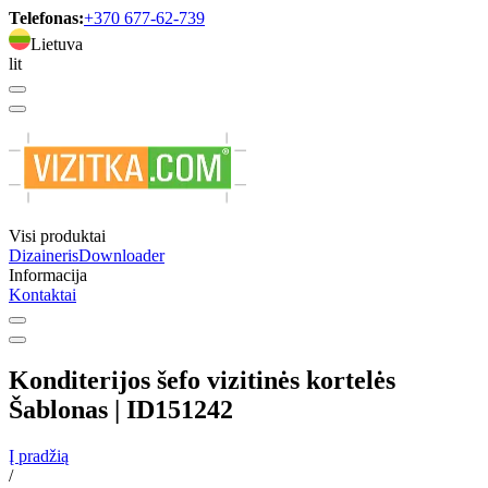
Telefonas:
+370 677-62-739
Lietuva
lit
Visi produktai
Dizaineris
Downloader
Informacija
Kontaktai
Konditerijos šefo vizitinės kortelės
Šablonas | ID151242
Į pradžią
/