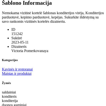
Šablono Informacija
Nemokama vizitinė kortelė šablonas konditerijos virėja, Konditerijos
parduotuvė, kepimo parduotuvė, kepėjas. Sukurkite išdėstymą su
savo rankomis vizitinės kortelės dizaineriu.
ID
151242
Sukūrė
2023-05-11
Dizaineris
Victoria Pomerkovanaya
Kategorijos
Kavinės ir restoranai
Maistas ir produktai
Žymės
saldainiai
konditeris
konditerija
duonos gaminiai