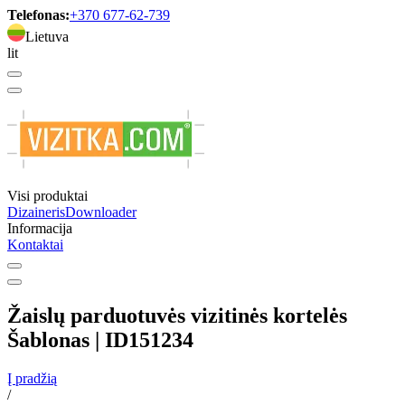
Telefonas:
+370 677-62-739
Lietuva
lit
Visi produktai
Dizaineris
Downloader
Informacija
Kontaktai
Žaislų parduotuvės vizitinės kortelės
Šablonas | ID151234
Į pradžią
/