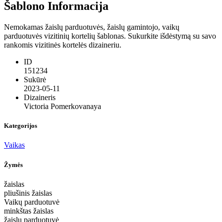
Šablono Informacija
Nemokamas žaislų parduotuvės, žaislų gamintojo, vaikų
parduotuvės vizitinių kortelių šablonas. Sukurkite išdėstymą su savo
rankomis vizitinės kortelės dizaineriu.
ID
151234
Sukūrė
2023-05-11
Dizaineris
Victoria Pomerkovanaya
Kategorijos
Vaikas
Žymės
žaislas
pliušinis žaislas
Vaikų parduotuvė
minkštas žaislas
žaislų parduotuvė