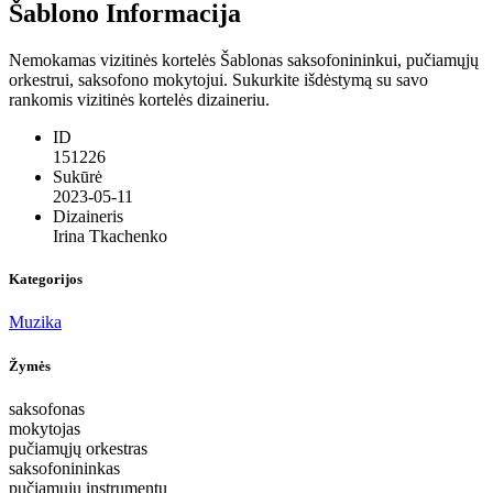
Šablono Informacija
Nemokamas vizitinės kortelės Šablonas saksofonininkui, pučiamųjų
orkestrui, saksofono mokytojui. Sukurkite išdėstymą su savo
rankomis vizitinės kortelės dizaineriu.
ID
151226
Sukūrė
2023-05-11
Dizaineris
Irina Tkachenko
Kategorijos
Muzika
Žymės
saksofonas
mokytojas
pučiamųjų orkestras
saksofonininkas
pučiamųjų instrumentų