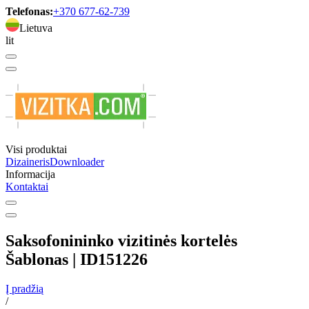
Telefonas:
+370 677-62-739
Lietuva
lit
Visi produktai
Dizaineris
Downloader
Informacija
Kontaktai
Saksofonininko vizitinės kortelės
Šablonas | ID151226
Į pradžią
/